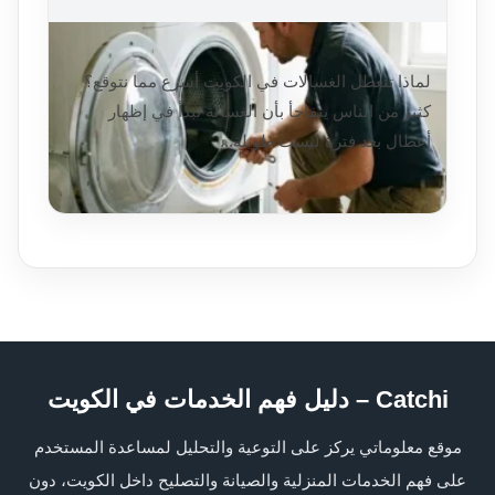
مشاكل الغسالات بالكويت والحلول
لماذا تتعطل الغسالات في الكويت أسرع مما نتوقع؟
كثير من الناس يتفاجأ بأن الغسالة تبدأ في إظهار
أعطال بعد فترة ليست طويلة...
اقرأ التفاصيل
2026/02/10
Catchi – دليل فهم الخدمات في الكويت
موقع معلوماتي يركز على التوعية والتحليل لمساعدة المستخدم
على فهم الخدمات المنزلية والصيانة والتصليح داخل الكويت، دون