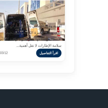
اخصائي تكييف سيارات الشويخ
وتبديل تواير – خدمة سريعة في
الكويت اتصل 50469392
أهمية وجود اخصائي تكييف سيارات الشوي
الذي يمتلك الخبرة الكافية في تشخيص
الأعطال وإصلاحها بسرعة واحترافية.كما أن
سلامة الإطارات لا تقل أهمية...
اقرأ التفاصيل
03/12