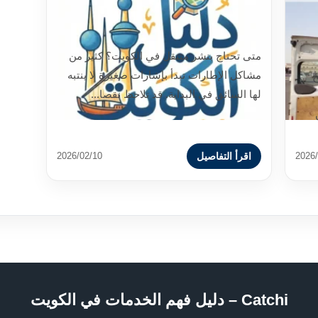
مشاكل الاطارات وإشارات بسيطة
قبل ما تتعطل بالطريق
متى تحتاج بنشر متنقل في الكويت؟ كثير من
مشاكل الإطارات تبدأ بإشارات صغيرة لا ينتبه
خ
لها السائق في البداية. قد تلاحظ نقصا...
اقرأ التفاصيل
2026/02/10
2026/
Catchi – دليل فهم الخدمات في الكويت